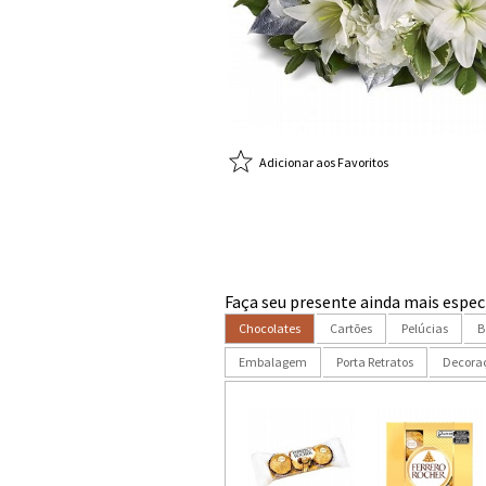
Adicionar aos Favoritos
Faça seu presente ainda mais especi
Chocolates
Cartões
Pelúcias
B
Embalagem
Porta Retratos
Decora