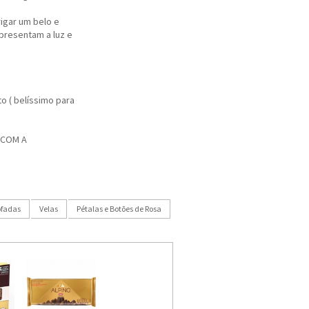
igar um belo e
epresentam a luz e
 ( belíssimo para
 COM A
fadas
Velas
Pétalas e Botões de Rosa