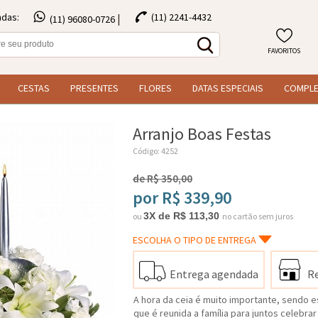
ndas:
(11) 2241-4432
|
(11) 96080-0726
FAVORITOS
CESTAS
PRESENTES
FLORES
DATAS ESPECIAIS
COMPL
Arranjo Boas Festas
Código: 4252
de R$ 350,00
por R$ 339,90
3X de R$ 113,30
ou
no cartão sem juros
ESCOLHA O TIPO DE ENTREGA
Entrega agendada
Re
A hora da ceia é muito importante, sendo
que é reunida a família para juntos celebr