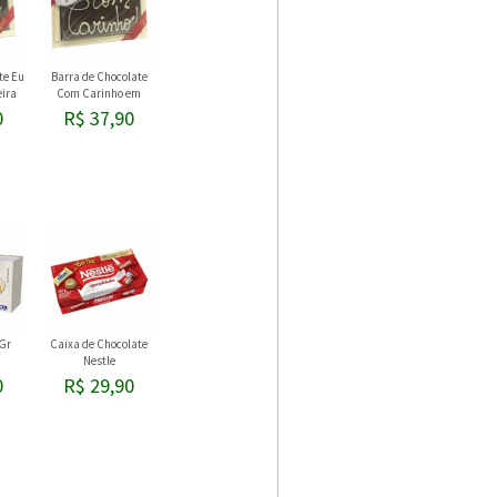
te Eu
Barra de Chocolate
ira
Com Carinho em
Madeira
0
R$ 37,90
Gr
Caixa de Chocolate
Nestle
0
R$ 29,90