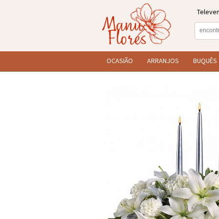
Televe
OCASIÃO
ARRANJOS
BUQUÊS