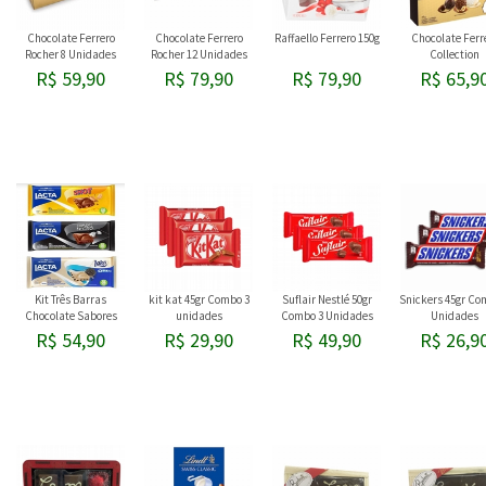
Chocolate Ferrero
Chocolate Ferrero
Raffaello Ferrero 150g
Chocolate Ferr
Rocher 8 Unidades
Rocher 12 Unidades
Collection
R$ 59,90
R$ 79,90
R$ 79,90
R$ 65,9
Kit Três Barras
kit kat 45gr Combo 3
Suflair Nestlé 50gr
Snickers 45gr Co
Chocolate Sabores
unidades
Combo 3 Unidades
Unidades
Sortidos 80gr
R$ 54,90
R$ 29,90
R$ 49,90
R$ 26,9