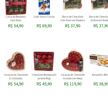
Caixa de Bombons
Lindt Swiss Classic
Barra de Chocolate
Barra de Chocola
Com Amor
Com Amor em Madeira
te Amo em Made
R$ 54,90
R$ 69,90
R$ 37,90
R$ 37,9
Coração de Chocolate
Chocolate Bombonatti
Coração de Chocolate
Amandita 200 
11 Unidades
ao leite 80 gr
Grande com Keep
Cooler
R$ 54,90
R$ 45,90
R$ 119,90
R$ 38,9