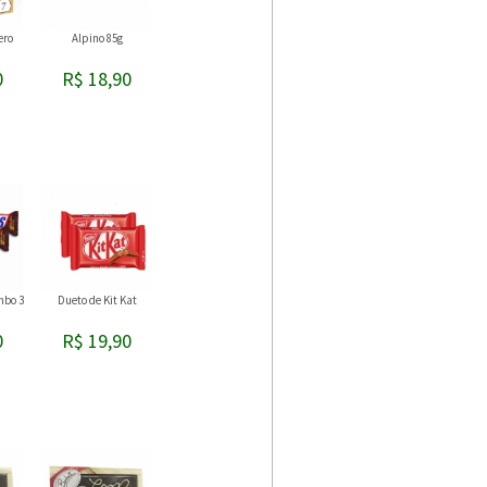
ero
Alpino 85g
0
R$ 18,90
mbo 3
Dueto de Kit Kat
0
R$ 19,90