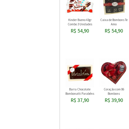
Kinder Bueno 43gr
Caixa de Bombons Te
Combo 3 Unidades
Amo
R$ 54,90
R$ 54,90
Barra Chocolate
Coração com 06
Bombonatti Parabéns
Bombons
R$ 37,90
R$ 39,90