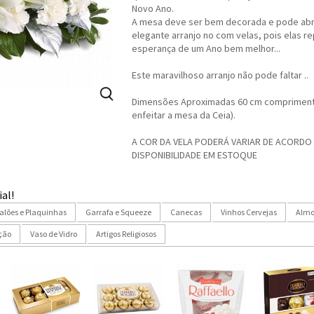
Novo Ano.
A mesa deve ser bem decorada e pode abr
elegante arranjo no com velas, pois elas r
esperança de um Ano bem melhor...
Este maravilhoso arranjo não pode faltar ..
Dimensões Aproximadas 60 cm comprimento
enfeitar a mesa da Ceia).
A COR DA VELA PODERÁ VARIAR DE ACORDO
DISPONIBILIDADE EM ESTOQUE
al!
alões e Plaquinhas
Garrafa e Squeeze
Canecas
Vinhos Cervejas
Almo
ção
Vaso de Vidro
Artigos Religiosos