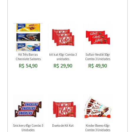
Kit Três Barras
kit kat 45gr Combo 3
Suflair Nestlé 50gr
Chocolate Sabores
unidades
Combo 3 Unidades
Sortidos 80gr
R$ 54,90
R$ 29,90
R$ 49,90
Snickers 45gr Combo 3
Dueto de Kit Kat
Kinder Bueno 43gr
Unidades
Combo 3 Unidades