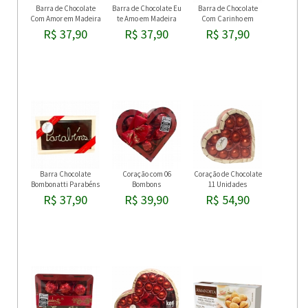
Barra de Chocolate
Barra de Chocolate Eu
Barra de Chocolate
Com Amor em Madeira
te Amo em Madeira
Com Carinho em
Madeira
R$ 37,90
R$ 37,90
R$ 37,90
Barra Chocolate
Coração com 06
Coração de Chocolate
Bombonatti Parabéns
Bombons
11 Unidades
R$ 37,90
R$ 39,90
R$ 54,90