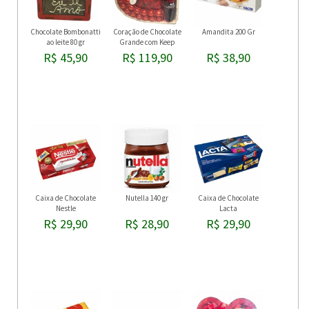
Chocolate Bombonatti
Coração de Chocolate
Amandita 200 Gr
ao leite 80 gr
Grande com Keep
Cooler
R$ 45,90
R$ 119,90
R$ 38,90
Caixa de Chocolate
Nutella 140 gr
Caixa de Chocolate
Nestle
Lacta
R$ 29,90
R$ 28,90
R$ 29,90