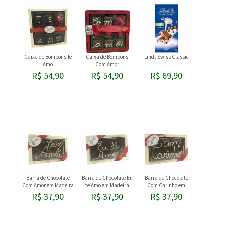
Caixa de Bombons Te
Caixa de Bombons
Lindt Swiss Classic
Amo
Com Amor
R$ 54,90
R$ 54,90
R$ 69,90
Barra de Chocolate
Barra de Chocolate Eu
Barra de Chocolate
Com Amor em Madeira
te Amo em Madeira
Com Carinho em
Madeira
R$ 37,90
R$ 37,90
R$ 37,90