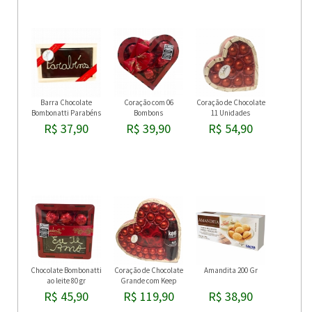
Barra Chocolate
Coração com 06
Coração de Chocolate
Bombonatti Parabéns
Bombons
11 Unidades
R$ 37,90
R$ 39,90
R$ 54,90
Chocolate Bombonatti
Coração de Chocolate
Amandita 200 Gr
ao leite 80 gr
Grande com Keep
Cooler
R$ 45,90
R$ 119,90
R$ 38,90