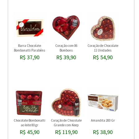
Barra Chocolate
Coração com 06
Coração de Chocolate
Bombonatti Parabéns
Bombons
11 Unidades
R$ 37,90
R$ 39,90
R$ 54,90
Chocolate Bombonatti
Coração de Chocolate
Amandita 200 Gr
ao leite 80 gr
Grande com Keep
Cooler
R$ 45,90
R$ 119,90
R$ 38,90