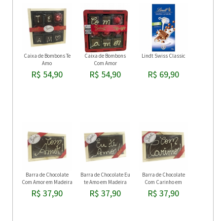
Caixa de Bombons Te
Caixa de Bombons
Lindt Swiss Classic
Amo
Com Amor
R$ 54,90
R$ 54,90
R$ 69,90
Barra de Chocolate
Barra de Chocolate Eu
Barra de Chocolate
Com Amor em Madeira
te Amo em Madeira
Com Carinho em
Madeira
R$ 37,90
R$ 37,90
R$ 37,90