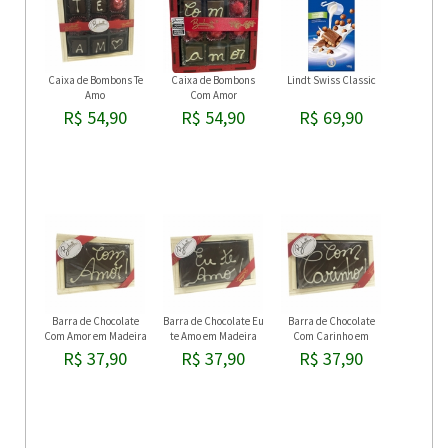
Caixa de Bombons Te
Caixa de Bombons
Lindt Swiss Classic
Amo
Com Amor
R$ 54,90
R$ 54,90
R$ 69,90
Barra de Chocolate
Barra de Chocolate Eu
Barra de Chocolate
Com Amor em Madeira
te Amo em Madeira
Com Carinho em
Madeira
R$ 37,90
R$ 37,90
R$ 37,90