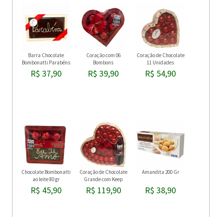
Barra Chocolate
Coração com 06
Coração de Chocolate
Bombonatti Parabéns
Bombons
11 Unidades
R$ 37,90
R$ 39,90
R$ 54,90
Chocolate Bombonatti
Coração de Chocolate
Amandita 200 Gr
ao leite 80 gr
Grande com Keep
Cooler
R$ 45,90
R$ 119,90
R$ 38,90