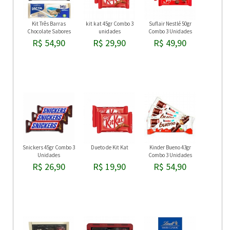
Kit Três Barras
kit kat 45gr Combo 3
Suflair Nestlé 50gr
Chocolate Sabores
unidades
Combo 3 Unidades
Sortidos 80gr
R$ 54,90
R$ 29,90
R$ 49,90
Snickers 45gr Combo 3
Dueto de Kit Kat
Kinder Bueno 43gr
Unidades
Combo 3 Unidades
R$ 26,90
R$ 19,90
R$ 54,90