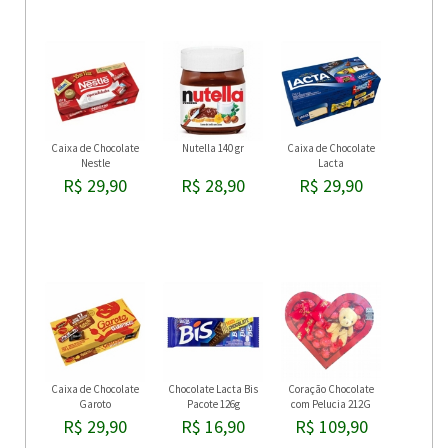
Caixa de Chocolate
Nutella 140 gr
Caixa de Chocolate
Nestle
Lacta
R$ 29,90
R$ 28,90
R$ 29,90
Caixa de Chocolate
Chocolate Lacta Bis
Coração Chocolate
Garoto
Pacote 126g
com Pelucia 212G
R$ 29,90
R$ 16,90
R$ 109,90